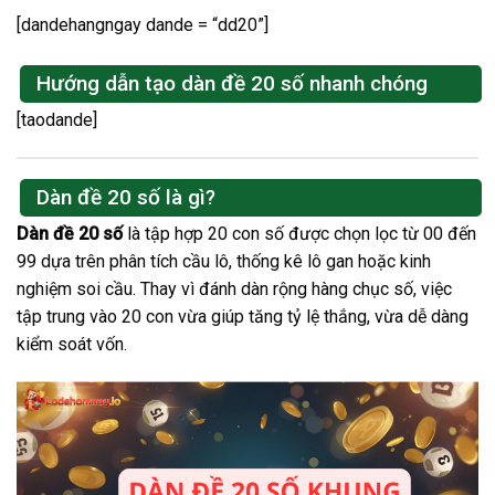
[dandehangngay dande = “dd20”]
Hướng dẫn tạo dàn đề 20 số nhanh chóng
[taodande]
Dàn đề 20 số là gì?
Dàn đề 20 số
là tập hợp 20 con số được chọn lọc từ 00 đến
99 dựa trên phân tích cầu lô, thống kê lô gan hoặc kinh
nghiệm soi cầu. Thay vì đánh dàn rộng hàng chục số, việc
tập trung vào 20 con vừa giúp tăng tỷ lệ thắng, vừa dễ dàng
kiểm soát vốn.