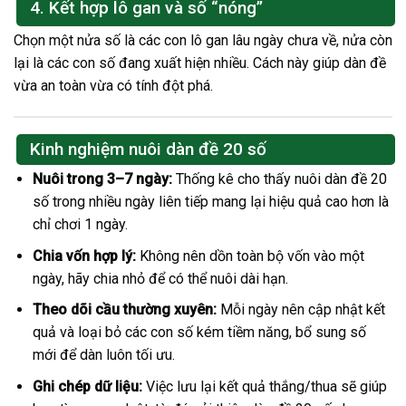
4. Kết hợp lô gan và số “nóng”
Chọn một nửa số là các con lô gan lâu ngày chưa về, nửa còn
lại là các con số đang xuất hiện nhiều. Cách này giúp dàn đề
vừa an toàn vừa có tính đột phá.
Kinh nghiệm nuôi dàn đề 20 số
Nuôi trong 3–7 ngày:
Thống kê cho thấy nuôi dàn đề 20
số trong nhiều ngày liên tiếp mang lại hiệu quả cao hơn là
chỉ chơi 1 ngày.
Chia vốn hợp lý:
Không nên dồn toàn bộ vốn vào một
ngày, hãy chia nhỏ để có thể nuôi dài hạn.
Theo dõi cầu thường xuyên:
Mỗi ngày nên cập nhật kết
quả và loại bỏ các con số kém tiềm năng, bổ sung số
mới để dàn luôn tối ưu.
Ghi chép dữ liệu:
Việc lưu lại kết quả thắng/thua sẽ giúp