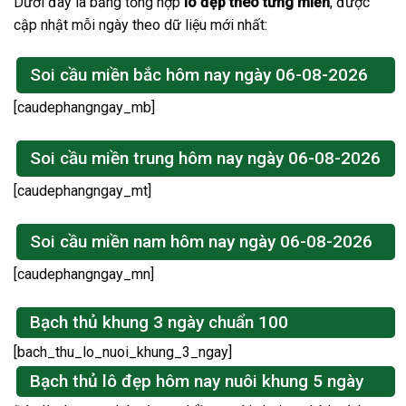
Dưới đây là bảng tổng hợp
lô đẹp theo từng miền
, được
cập nhật mỗi ngày theo dữ liệu mới nhất:
Soi cầu miền bắc hôm nay ngày 06-08-2026
[caudephangngay_mb]
Soi cầu miền trung hôm nay ngày 06-08-2026
[caudephangngay_mt]
Soi cầu miền nam hôm nay ngày 06-08-2026
[caudephangngay_mn]
Bạch thủ khung 3 ngày chuẩn 100
[bach_thu_lo_nuoi_khung_3_ngay]
Bạch thủ lô đẹp hôm nay nuôi khung 5 ngày