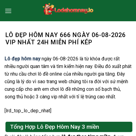
Skip
to
content
LÔ ĐẸP HÔM NAY 666 NGÀY 06-08-2026
VIP NHẤT 24H MIỄN PHÍ KÉP
Lô đẹp hôm nay
ngày 06-08-2026 là từ khóa được rất
nhiều người quan tâm và tìm kiếm hiện nay. Điều đó xuất phát
từ nhu cầu chơi lô đề online của nhiều người gia tăng. Đây
cũng là lý do vì sao trang web chúng tôi ra đời với sứ mệnh
cung cấp cho anh em chơi lô đề những con số bạch thủ,
song thủ hoặc 3 càng vip nhất với tỉ lệ trúng cao nhất.
[lrd_top_lo_dep_nhat]
Tổng Hợp Lô Đẹp Hôm Nay 3 miền