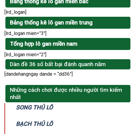
Bảng thống kê lô gan miền bắc
[lrd_logan]
Bảng thống kê lô gan miền trung
[lrd_logan mien=”3″]
Tổng hợp lô gan miền nam
[lrd_logan mien=”2″]
Dàn đề 36 số bất bại đánh quanh năm
[dandehangngay dande = “dd36”]
Những cách chơi được nhiều người tìm kiếm
nhất
SONG THỦ LÔ
BẠCH THỦ LÔ