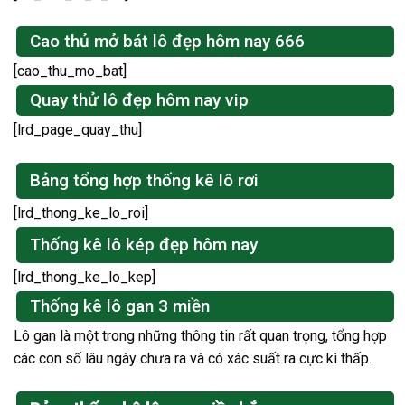
Cao thủ mở bát lô đẹp hôm nay 666
[cao_thu_mo_bat]
Quay thử lô đẹp hôm nay vip
[lrd_page_quay_thu]
Bảng tổng hợp thống kê lô rơi
[lrd_thong_ke_lo_roi]
Thống kê lô kép đẹp hôm nay
[lrd_thong_ke_lo_kep]
Thống kê lô gan 3 miền
Lô gan là một trong những thông tin rất quan trọng, tổng hợp
các con số lâu ngày chưa ra và có xác suất ra cực kì thấp.