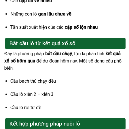
Các
cặp số về nhiều
Những con lô
gan lâu chưa về
Tần suất xuất hiện của các
cặp số lộn nhau
Bắt cầu lô từ kết quả xổ số
Đây là phương pháp
bắt cầu chạy
, tức là phân tích
kết quả
xổ số hôm qua
để dự đoán hôm nay. Một số dạng cầu phổ
biến:
Cầu bạch thủ chạy đều
Cầu lô xiên 2 – xiên 3
Cầu lô rơi từ đề
Kết hợp phương pháp nuôi lô