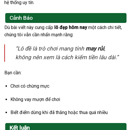
hệ thống uy tín.
Cảnh Báo
Dù bài viết này cung cấp
lô đẹp hôm nay
một cách chi tiết,
chúng tôi vẫn cần nhấn mạnh rằng:
“Lô đề là trò chơi mang tính
may rủi
,
không nên xem là cách kiếm tiền lâu dài.”
Bạn cần:
Chơi có chừng mực
Không vay mượn để chơi
Biết điểm dừng khi đã thắng hoặc thua quá nhiều
Kết luận